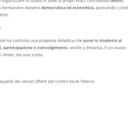
ò organizzare lo studio in base ai propri orari, conciliando
lavoro,
la formazione davvero
democratica ed economica
, azzerando i costi
iche.
a
elesio ha costruito una proposta didattica che
pone lo studente al
ni, partecipazione e coinvolgimento
, anche a distanza. È un nuovo
n limite, ma una scelta.
qualità dei servizi offerti dal Centro Studi Telesio: