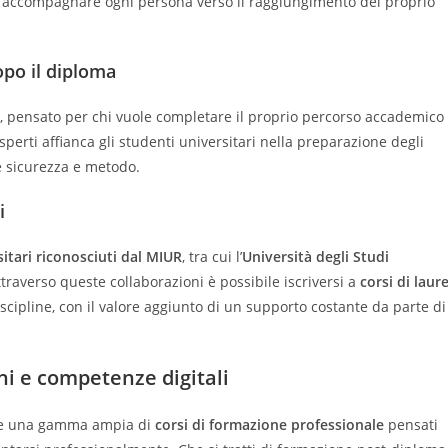
o di accompagnare ogni persona verso il raggiungimento del proprio
opo il diploma
, pensato per chi vuole completare il proprio percorso accademico
sperti affianca gli studenti universitari nella preparazione degli
e sicurezza e metodo.
i
itari riconosciuti dal MIUR
, tra cui l’
Università degli Studi
Attraverso queste collaborazioni è possibile iscriversi a
corsi di laur
scipline, con il valore aggiunto di un supporto costante da parte di
ni e competenze digitali
ffre una gamma ampia di
corsi di formazione professionale
pensati