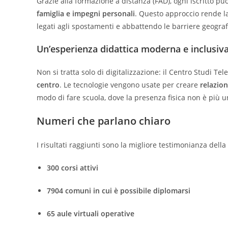
Grazie alla formazione a distanza (FAD), ogni iscritto pu
famiglia e impegni personali
. Questo approccio rende 
legati agli spostamenti e abbattendo le barriere geograf
Un’esperienza didattica moderna e inclusiv
Non si tratta solo di digitalizzazione: il Centro Studi T
centro
. Le tecnologie vengono usate per creare
relazio
modo di fare scuola, dove la presenza fisica non è più u
Numeri che parlano chiaro
I risultati raggiunti sono la migliore testimonianza della 
300 corsi attivi
7904 comuni in cui è possibile diplomarsi
65 aule virtuali operative