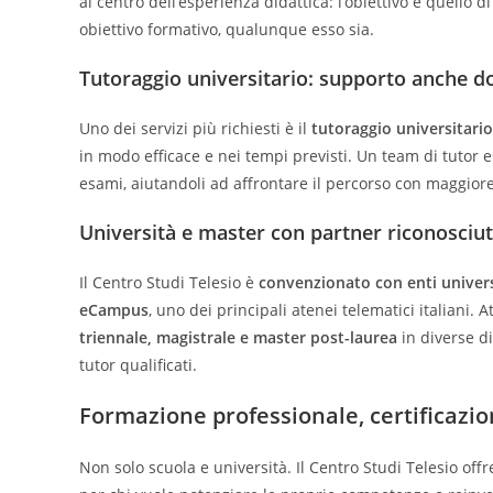
al centro dell’esperienza didattica: l’obiettivo è quell
obiettivo formativo, qualunque esso sia.
Tutoraggio universitario: supporto anche d
Uno dei servizi più richiesti è il
tutoraggio universitario
in modo efficace e nei tempi previsti. Un team di tutor e
esami, aiutandoli ad affrontare il percorso con maggior
Università e master con partner riconosciut
Il Centro Studi Telesio è
convenzionato con enti univers
eCampus
, uno dei principali atenei telematici italiani. 
triennale, magistrale e master post-laurea
in diverse di
tutor qualificati.
Formazione professionale, certificazio
Non solo scuola e università. Il Centro Studi Telesio o