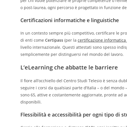
per chi vuole potenziare le proprie competenze o reinve
o post-laurea, ogni percorso è progettato in funzione de
Certificazioni informatiche e linguistiche
In un contesto sempre più competitivo, certificare le p
di enti come
Certipass
(per la
certificazione informatica
livello internazionale. Questi attestati sono spesso indi
semplicemente per distinguersi nel mondo del lavoro.
L’eLearning che abbatte le barriere
Il fiore all’occhiello del Centro Studi Telesio è senza du
seguire i corsi da qualsiasi parte d’Italia – o del mondo
sono 65, attive e costantemente aggiornate, pronte ad ac
disponibili.
Flessibilità e accessibilità per ogni tipo di s