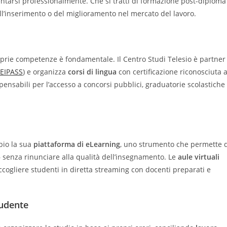
ntarsi professionalmente. Che si tratti di formazione post-diploma
ll’inserimento o del miglioramento nel mercato del lavoro.
roprie competenze è fondamentale. Il Centro Studi Telesio è partner
 EIPASS
) e organizza
corsi di lingua
con certificazione riconosciuta 
spensabili per l’accesso a concorsi pubblici, graduatorie scolastiche
bbio la sua
piattaforma di eLearning
, uno strumento che permette d
 – senza rinunciare alla qualità dell’insegnamento. Le
aule virtuali
cogliere studenti in diretta streaming con docenti preparati e
tudente